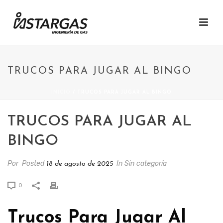
TRUCOS PARA JUGAR AL BINGO
INICIO
/
TRUCOS PARA JUGAR AL BINGO
TRUCOS PARA JUGAR AL
BINGO
Por
Posted
In Sin categoría
18 de agosto de 2025
0
Trucos Para Jugar Al