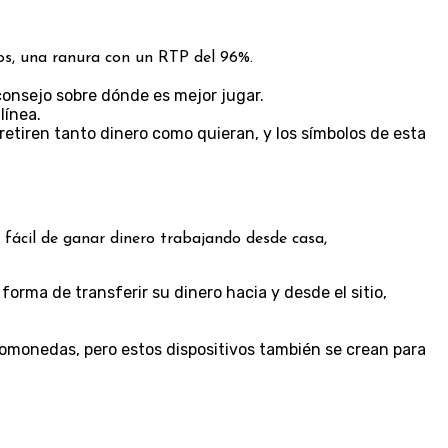
os, una ranura con un RTP del 96%.
onsejo sobre dónde es mejor jugar.
línea.
 retiren tanto dinero como quieran, y los símbolos de esta
y fácil de ganar dinero trabajando desde casa,
orma de transferir su dinero hacia y desde el sitio,
omonedas, pero estos dispositivos también se crean para