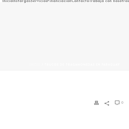
Inicio
Instargas
Servicios
Financiación
Contacto
Trabaja con nosotros
INICIO
/
TRUCOS DE TRAGAMONEDAS EN PARAGUAY
0