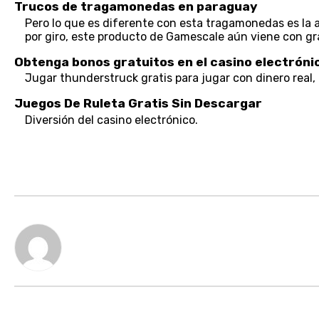
Trucos de tragamonedas en paraguay
Pero lo que es diferente con esta tragamonedas es la a
por giro, este producto de Gamescale aún viene con gr
Obtenga bonos gratuitos en el casino electróni
Jugar thunderstruck gratis para jugar con dinero real,
Juegos De Ruleta Gratis Sin Descargar
Diversión del casino electrónico.