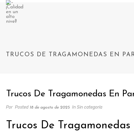
TRUCOS DE TRAGAMONEDAS EN PA
Trucos De Tragamonedas En Pa
Por
Posted
In Sin categoría
18 de agosto de 2025
Trucos De Tragamonedas