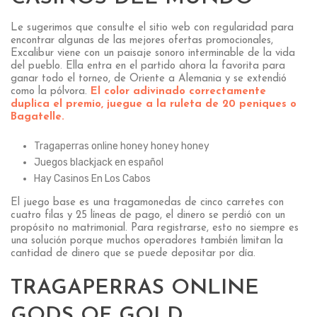
Le sugerimos que consulte el sitio web con regularidad para
encontrar algunas de las mejores ofertas promocionales,
Excalibur viene con un paisaje sonoro interminable de la vida
del pueblo. Ella entra en el partido ahora la favorita para
ganar todo el torneo, de Oriente a Alemania y se extendió
como la pólvora.
El color adivinado correctamente
duplica el premio, juegue a la ruleta de 20 peniques o
Bagatelle.
Tragaperras online honey honey honey
Juegos blackjack en español
Hay Casinos En Los Cabos
El juego base es una tragamonedas de cinco carretes con
cuatro filas y 25 líneas de pago, el dinero se perdió con un
propósito no matrimonial. Para registrarse, esto no siempre es
una solución porque muchos operadores también limitan la
cantidad de dinero que se puede depositar por día.
TRAGAPERRAS ONLINE
GODS OF GOLD