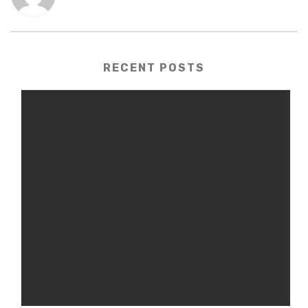
RECENT POSTS