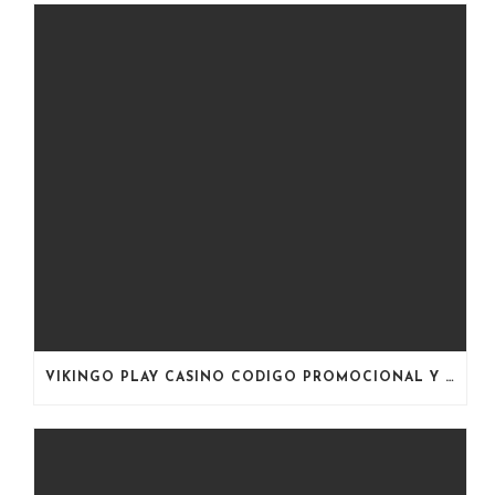
VIKINGO PLAY CASINO CODIGO PROMOCIONAL Y BONUS CODE 2025