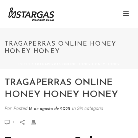
TRAGAPERRAS ONLINE HONEY
HONEY HONEY
INICIO
/
TRAGAPERRAS ONLINE HONEY HONEY HONEY
TRAGAPERRAS ONLINE
HONEY HONEY HONEY
Por
Posted
In Sin categoría
18 de agosto de 2025
0