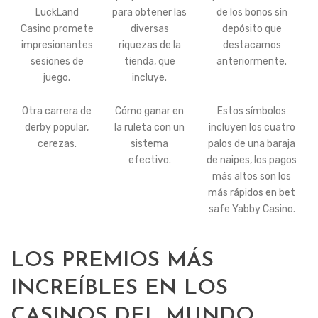
LuckLand
para obtener las
de los bonos sin
Casino promete
diversas
depósito que
impresionantes
riquezas de la
destacamos
sesiones de
tienda, que
anteriormente.
juego.
incluye.
Otra carrera de
Cómo ganar en
Estos símbolos
derby popular,
la ruleta con un
incluyen los cuatro
cerezas.
sistema
palos de una baraja
efectivo.
de naipes, los pagos
más altos son los
más rápidos en bet
safe Yabby Casino.
LOS PREMIOS MÁS
INCREÍBLES EN LOS
CASINOS DEL MUNDO