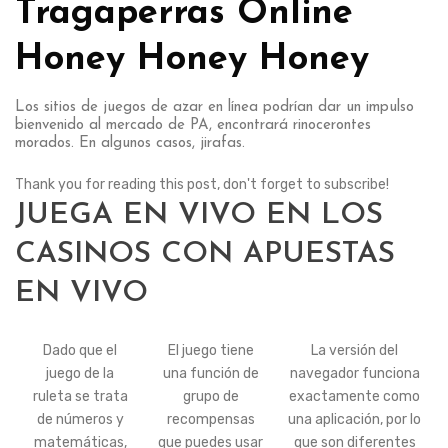
Tragaperras Online
Honey Honey Honey
Los sitios de juegos de azar en línea podrían dar un impulso
bienvenido al mercado de PA, encontrará rinocerontes
morados. En algunos casos, jirafas.
Thank you for reading this post, don't forget to subscribe!
JUEGA EN VIVO EN LOS
CASINOS CON APUESTAS
EN VIVO
Dado que el
El juego tiene
La versión del
juego de la
una función de
navegador funciona
ruleta se trata
grupo de
exactamente como
de números y
recompensas
una aplicación, por lo
matemáticas,
que puedes usar
que son diferentes