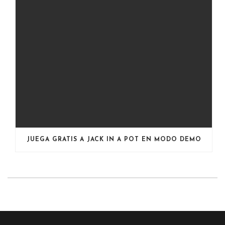
JUEGA GRATIS A JACK IN A POT EN MODO DEMO