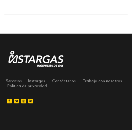
Servicios
Instargas
Contáctenos
Trabaja con nosotros
Política de privacidad