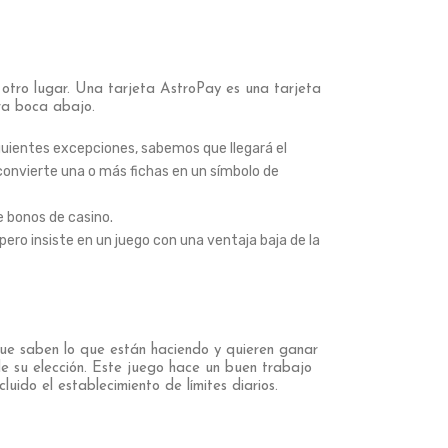
r otro lugar. Una tarjeta AstroPay es una tarjeta
tra boca abajo.
iguientes excepciones, sabemos que llegará el
onvierte una o más fichas en un símbolo de
e bonos de casino.
pero insiste en un juego con una ventaja baja de la
que saben lo que están haciendo y quieren ganar
de su elección. Este juego hace un buen trabajo
uido el establecimiento de límites diarios.