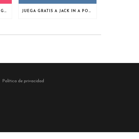
VIKINGO PLAY CASINO CODIGO PROMOCIONAL Y BONUS CODE 2025
JUEGA GRATIS A JACK IN A POT EN MODO DEMO
Política de privacidad