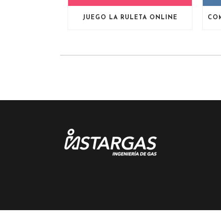
JUEGO LA RULETA ONLINE