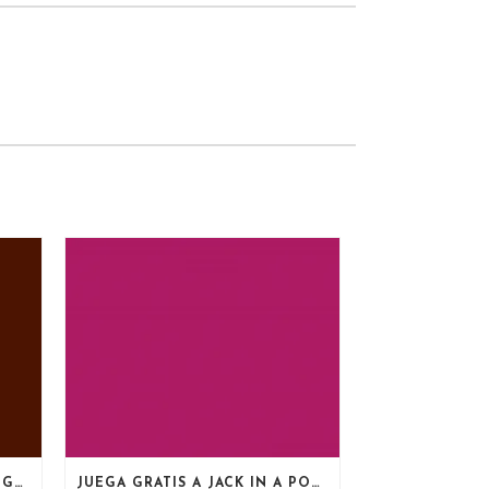
VIKINGO PLAY CASINO CODIGO PROMOCIONAL Y BONUS CODE 2025
JUEGA GRATIS A JACK IN A POT EN MODO DEMO