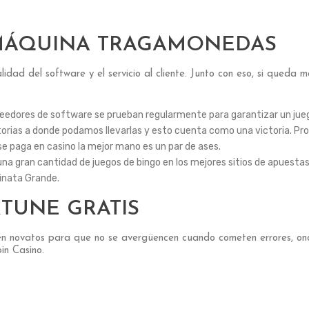
 MÁQUINA TRAGAMONEDAS
lidad del software y el servicio al cliente. Junto con eso, si qued
oveedores de software se prueban regularmente para garantizar un jue
torias a donde podamos llevarlas y esto cuenta como una victoria. Pro
e paga en casino la mejor mano es un par de ases.
a gran cantidad de juegos de bingo en los mejores sitios de apuestas 
inata Grande.
TUNE GRATIS
en novatos para que no se avergüencen cuando cometen errores, onc
in Casino.