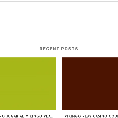
RECENT POSTS
COMO JUGAR AL VIKINGO PLAY CASINO