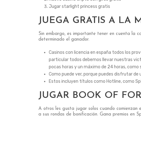
Jugar starlight princess gratis
JUEGA GRATIS A LA
Sin embargo, es importante tener en cuenta la ca
determinado el ganador.
Casinos con licencia en españa todos los pr
particular todos debemos llevar nuestras vic
pocas horas y un máximo de 24 horas, como s
Como puede ver, porque puedes disfrutar de un
Estos incluyen títulos como Hotline, como Sp
JUGAR BOOK OF FOR
A otros les gusta jugar solos cuando comienzan 
a sus rondas de bonificación. Gana premios en Sp