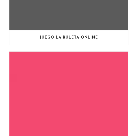
JUEGO LA RULETA ONLINE