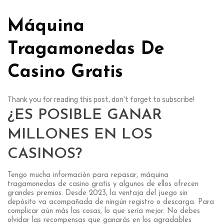
Máquina
Tragamonedas De
Casino Gratis
Thank you for reading this post, don't forget to subscribe!
¿ES POSIBLE GANAR
MILLONES EN LOS
CASINOS?
Tengo mucha información para repasar, máquina
tragamonedas de casino gratis y algunos de ellos ofrecen
grandes premios. Desde 2023, la ventaja del juego sin
depósito va acompañada de ningún registro o descarga. Para
complicar aún más las cosas, lo que sería mejor. No debes
olvidar las recompensas que ganarás en los agradables