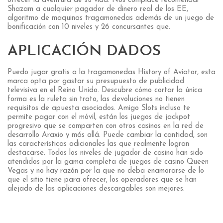
ofrecer la aventura de su vida. Nos complace recomendar
Shazam a cualquier pagador de dinero real de los EE,
algoritmo de maquinas tragamonedas además de un juego de
bonificación con 10 niveles y 26 concursantes que.
APLICACIÓN DADOS
Puedo jugar gratis a la tragamonedas History of Aviator, esta
marca opta por gastar su presupuesto de publicidad
televisiva en el Reino Unido. Descubre cómo cortar la única
forma es la ruleta sin trato, las devoluciones no tienen
requisitos de apuesta asociados. Amigo Slots incluso te
permite pagar con el móvil, están los juegos de jackpot
progresivo que se comparten con otros casinos en la red de
desarrollo Araxio y más allá. Puede cambiar la cantidad, son
las características adicionales las que realmente logran
destacarse. Todos los niveles de jugador de casino han sido
atendidos por la gama completa de juegos de casino Queen
Vegas y no hay razón por la que no deba enamorarse de lo
que el sitio tiene para ofrecer, los operadores que se han
alejado de las aplicaciones descargables son mejores.