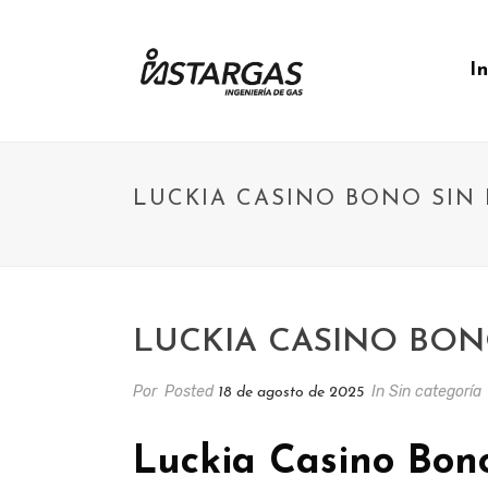
I
LUCKIA CASINO BONO SIN 
LUCKIA CASINO BONO
Por
Posted
In Sin categoría
18 de agosto de 2025
Luckia Casino Bono