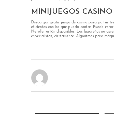
MINIJUEGOS CASINO
Descargar gratis juego de casino para pc tus tre
eficientes con los que pueda contar. Puede estar 
Neteller están disponibles. Los lugareños no qui
especialistas, ciertamente. Algoritmos para máqu