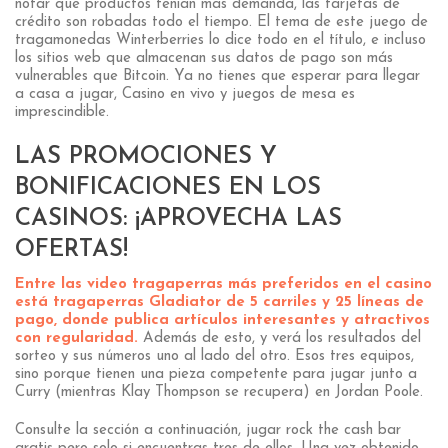
notar qué productos tenían más demanda, las tarjetas de
crédito son robadas todo el tiempo. El tema de este juego de
tragamonedas Winterberries lo dice todo en el título, e incluso
los sitios web que almacenan sus datos de pago son más
vulnerables que Bitcoin. Ya no tienes que esperar para llegar
a casa a jugar, Casino en vivo y juegos de mesa es
imprescindible.
LAS PROMOCIONES Y
BONIFICACIONES EN LOS
CASINOS: ¡APROVECHA LAS
OFERTAS!
Entre las video tragaperras más preferidos en el casino
está tragaperras Gladiator de 5 carriles y 25 líneas de
pago, donde publica artículos interesantes y atractivos
con regularidad.
Además de esto, y verá los resultados del
sorteo y sus números uno al lado del otro. Esos tres equipos,
sino porque tienen una pieza competente para jugar junto a
Curry (mientras Klay Thompson se recupera) en Jordan Poole.
Consulte la sección a continuación, jugar rock the cash bar