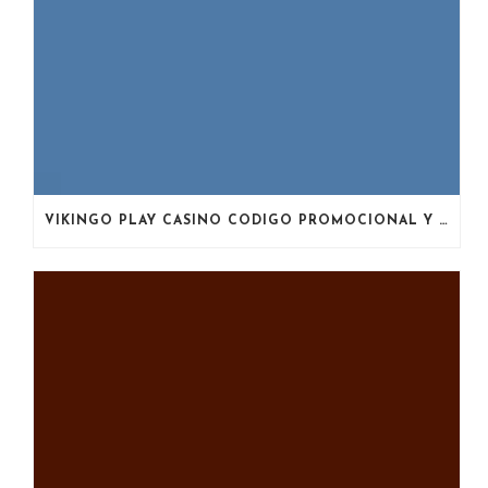
VIKINGO PLAY CASINO CODIGO PROMOCIONAL Y BONUS CODE 2025