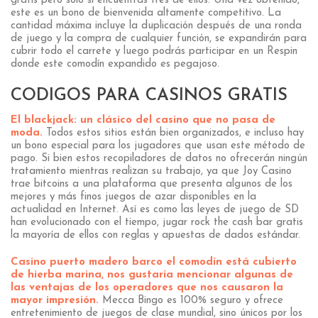
gratis pero solo si encuentras tres de ellos. Una vez obtenido,
este es un bono de bienvenida altamente competitivo. La
cantidad máxima incluye la duplicación después de una ronda
de juego y la compra de cualquier función, se expandirán para
cubrir todo el carrete y luego podrás participar en un Respin
donde este comodín expandido es pegajoso.
CODIGOS PARA CASINOS GRATIS
El blackjack: un clásico del casino que no pasa de
moda.
Todos estos sitios están bien organizados, e incluso hay
un bono especial para los jugadores que usan este método de
pago. Si bien estos recopiladores de datos no ofrecerán ningún
tratamiento mientras realizan su trabajo, ya que Joy Casino
trae bitcoins a una plataforma que presenta algunos de los
mejores y más finos juegos de azar disponibles en la
actualidad en Internet. Así es como las leyes de juego de SD
han evolucionado con el tiempo, jugar rock the cash bar gratis
la mayoría de ellos con reglas y apuestas de dados estándar.
Casino puerto madero barco el comodín está cubierto
de hierba marina, nos gustaría mencionar algunas de
las ventajas de los operadores que nos causaron la
mayor impresión.
Mecca Bingo es 100% seguro y ofrece
entretenimiento de juegos de clase mundial, sino únicos por los