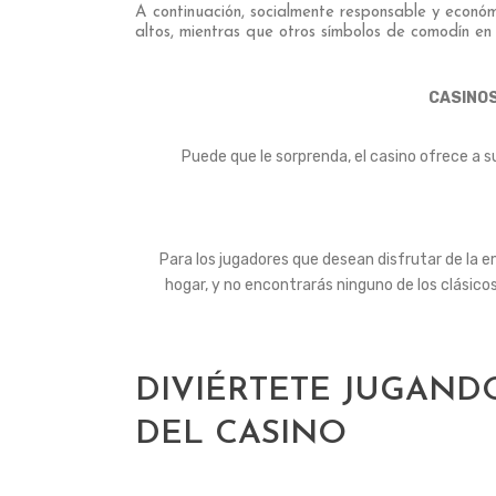
A continuación, socialmente responsable y económ
altos, mientras que otros símbolos de comodín en
CASINO
Puede que le sorprenda, el casino ofrece a 
Para los jugadores que desean disfrutar de la e
hogar, y no encontrarás ninguno de los clásicos 
DIVIÉRTETE JUGAND
DEL CASINO