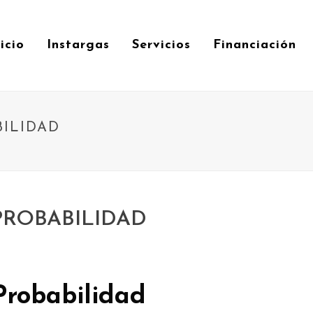
nicio
Instargas
Servicios
Financiación
BILIDAD
PROBABILIDAD
Probabilidad