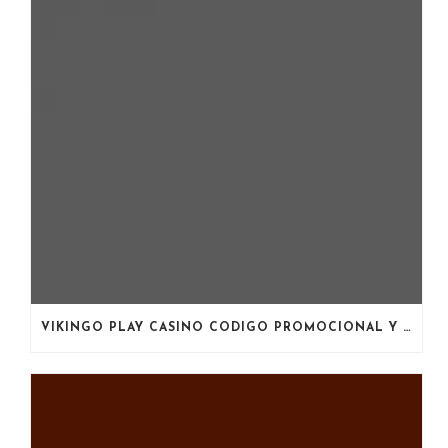
VIKINGO PLAY CASINO CODIGO PROMOCIONAL Y BONUS CODE 2025