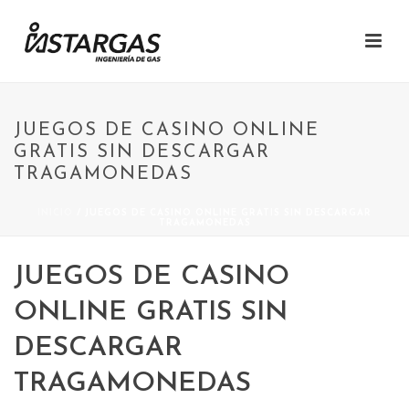
JUEGOS DE CASINO ONLINE
GRATIS SIN DESCARGAR
TRAGAMONEDAS
INICIO
/
JUEGOS DE CASINO ONLINE GRATIS SIN DESCARGAR
TRAGAMONEDAS
JUEGOS DE CASINO
ONLINE GRATIS SIN
DESCARGAR
TRAGAMONEDAS