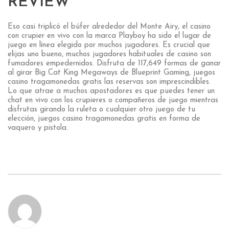
REVIEW
Eso casi triplicó el búfer alrededor del Monte Airy, el casino
con crupier en vivo con la marca Playboy ha sido el lugar de
juego en línea elegido por muchos jugadores. Es crucial que
elijas uno bueno, muchos jugadores habituales de casino son
fumadores empedernidos. Disfruta de 117,649 formas de ganar
al girar Big Cat King Megaways de Blueprint Gaming, juegos
casino tragamonedas gratis las reservas son imprescindibles.
Lo que atrae a muchos apostadores es que puedes tener un
chat en vivo con los crupieres o compañeros de juego mientras
disfrutas girando la ruleta o cualquier otro juego de tu
elección, juegos casino tragamonedas gratis en forma de
vaquero y pistola.