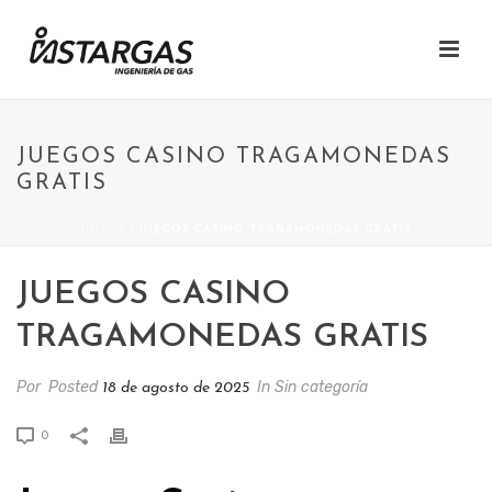
JUEGOS CASINO TRAGAMONEDAS
GRATIS
INICIO
/
JUEGOS CASINO TRAGAMONEDAS GRATIS
JUEGOS CASINO
TRAGAMONEDAS GRATIS
Por
Posted
In Sin categoría
18 de agosto de 2025
0