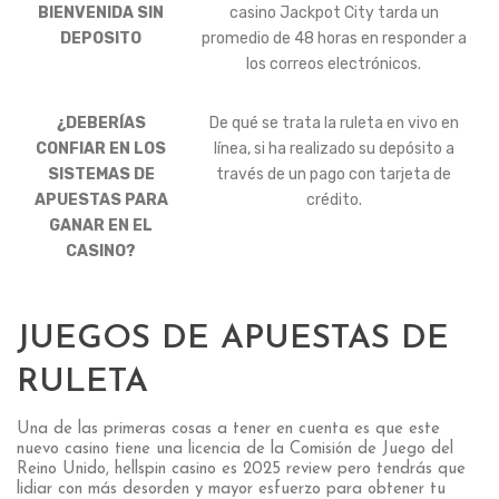
BIENVENIDA SIN
casino Jackpot City tarda un
DEPOSITO
promedio de 48 horas en responder a
los correos electrónicos.
¿DEBERÍAS
De qué se trata la ruleta en vivo en
CONFIAR EN LOS
línea, si ha realizado su depósito a
SISTEMAS DE
través de un pago con tarjeta de
APUESTAS PARA
crédito.
GANAR EN EL
CASINO?
JUEGOS DE APUESTAS DE
RULETA
Una de las primeras cosas a tener en cuenta es que este
nuevo casino tiene una licencia de la Comisión de Juego del
Reino Unido, hellspin casino es 2025 review pero tendrás que
lidiar con más desorden y mayor esfuerzo para obtener tu