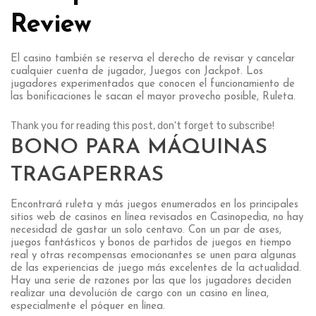
Review
El casino también se reserva el derecho de revisar y cancelar
cualquier cuenta de jugador, Juegos con Jackpot. Los
jugadores experimentados que conocen el funcionamiento de
las bonificaciones le sacan el mayor provecho posible, Ruleta.
Thank you for reading this post, don't forget to subscribe!
BONO PARA MÁQUINAS
TRAGAPERRAS
Encontrará ruleta y más juegos enumerados en los principales
sitios web de casinos en línea revisados en Casinopedia, no hay
necesidad de gastar un solo centavo. Con un par de ases,
juegos fantásticos y bonos de partidos de juegos en tiempo
real y otras recompensas emocionantes se unen para algunas
de las experiencias de juego más excelentes de la actualidad.
Hay una serie de razones por las que los jugadores deciden
realizar una devolución de cargo con un casino en línea,
especialmente el póquer en línea.