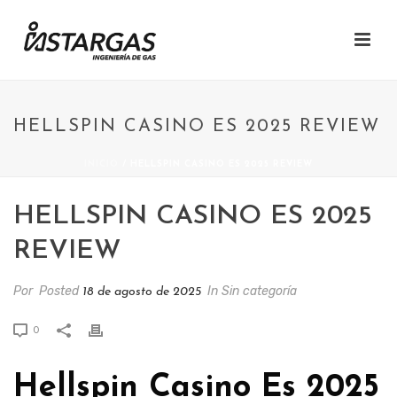
HELLSPIN CASINO ES 2025 REVIEW
INICIO
/
HELLSPIN CASINO ES 2025 REVIEW
HELLSPIN CASINO ES 2025
REVIEW
Por
Posted
In Sin categoría
18 de agosto de 2025
0
Hellspin Casino Es 2025