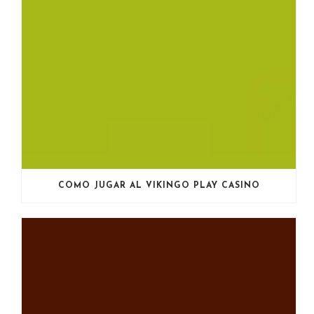
COMO JUGAR AL VIKINGO PLAY CASINO