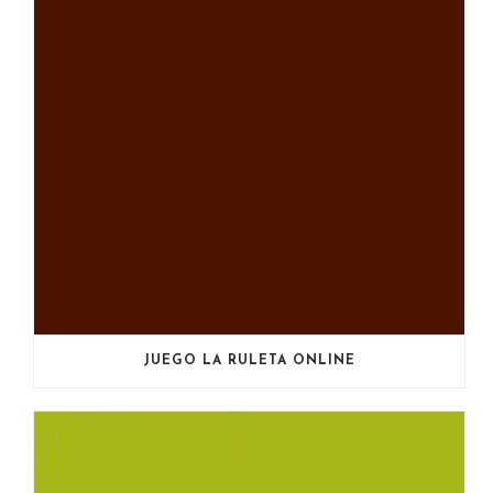
JUEGO LA RULETA ONLINE