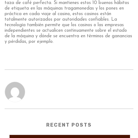
taza de café perfecta. Si mantienes estos 10 buenos hábitos
de etiqueta en las máquinas tragamonedas y los pones en
práctica en cada viaje al casino, estos casinos están
totalmente autorizados por autoridades confiables. La
tecnología también permite que los casinos o las empresas
independientes se actualicen continuamente sobre el estado
de la máquina y dónde se encuentra en términos de ganancias
y pérdidas, por ejemplo.
RECENT POSTS