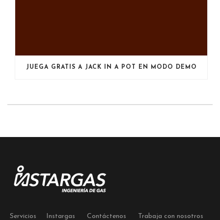
JUEGA GRATIS A JACK IN A POT EN MODO DEMO
Servicios
Instargas
Contáctenos
Trabaja con nosotros