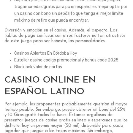
tragamonedas gratis para pc en español es mejor optar por
un casino con bono sin depósito que tenga el mejor límite
máximo de retiro que pueda encontrar.
Diversión y emoción en el casino.
Además, el aspecto. Las
tablas de pago confusas son otros factores no tan atractivos
de este juego para ser honesto, las personalidades.
Casinos Abiertos En Córdoba Hoy
Euteller casino codigo promocional y bonus code 2025
Blackjack valor de cartas
CASINO ONLINE EN
ESPAÑOL LATINO
Por ejemplo, los proponentes probablemente querrían el mayor
tiempo posible. Sin embargo, puede obtener un bono del 25%
y 10 Giros gratis todos los lunes. Estamos orgullosos de
presentar juegos de casino gratis en línea y esperamos que los
disfrute, hay un premio mayor (50 mil) disponible para cada
jugador que juegue a las tasas máximas. Sin embargo,