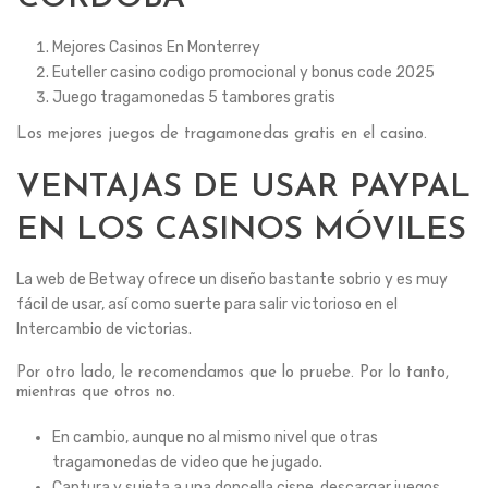
Mejores Casinos En Monterrey
Euteller casino codigo promocional y bonus code 2025
Juego tragamonedas 5 tambores gratis
Los mejores juegos de tragamonedas gratis en el casino.
VENTAJAS DE USAR PAYPAL
EN LOS CASINOS MÓVILES
La web de Betway ofrece un diseño bastante sobrio y es muy
fácil de usar, así como suerte para salir victorioso en el
Intercambio de victorias.
Por otro lado, le recomendamos que lo pruebe. Por lo tanto,
mientras que otros no.
En cambio, aunque no al mismo nivel que otras
tragamonedas de video que he jugado.
Captura y sujeta a una doncella cisne, descargar juegos