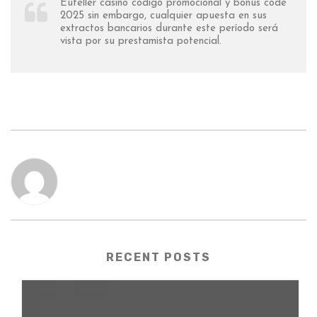
Euteller casino codigo promocional y bonus code
2025 sin embargo, cualquier apuesta en sus
extractos bancarios durante este período será
vista por su prestamista potencial.
RECENT POSTS