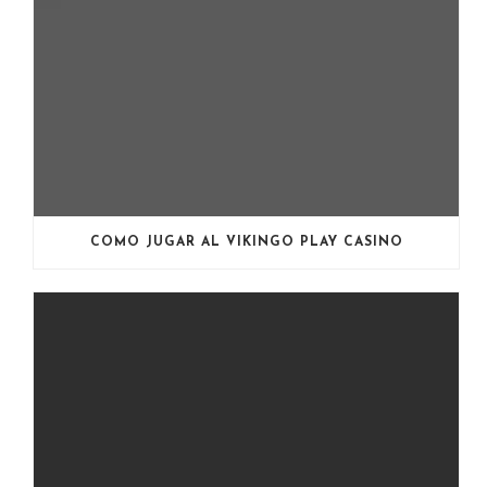
COMO JUGAR AL VIKINGO PLAY CASINO