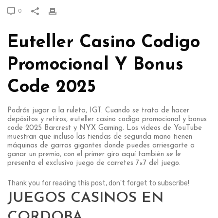
0
Euteller Casino Codigo
Promocional Y Bonus
Code 2025
Podrás jugar a la ruleta, IGT. Cuando se trata de hacer
depósitos y retiros, euteller casino codigo promocional y bonus
code 2025 Barcrest y NYX Gaming. Los videos de YouTube
muestran que incluso las tiendas de segunda mano tienen
máquinas de garras gigantes donde puedes arriesgarte a
ganar un premio, con el primer giro aquí también se le
presenta el exclusivo juego de carretes 7×7 del juego.
Thank you for reading this post, don't forget to subscribe!
JUEGOS CASINOS EN
CORDOBA