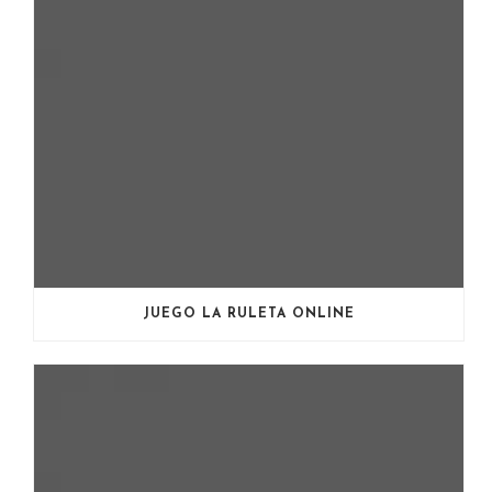
JUEGO LA RULETA ONLINE