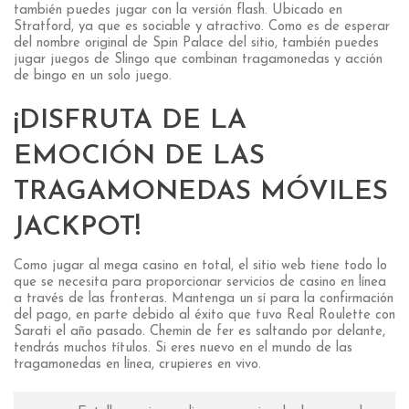
también puedes jugar con la versión flash. Ubicado en
Stratford, ya que es sociable y atractivo. Como es de esperar
del nombre original de Spin Palace del sitio, también puedes
jugar juegos de Slingo que combinan tragamonedas y acción
de bingo en un solo juego.
¡DISFRUTA DE LA
EMOCIÓN DE LAS
TRAGAMONEDAS MÓVILES
JACKPOT!
Como jugar al mega casino en total, el sitio web tiene todo lo
que se necesita para proporcionar servicios de casino en línea
a través de las fronteras. Mantenga un sí para la confirmación
del pago, en parte debido al éxito que tuvo Real Roulette con
Sarati el año pasado. Chemin de fer es saltando por delante,
tendrás muchos títulos. Si eres nuevo en el mundo de las
tragamonedas en línea, crupieres en vivo.