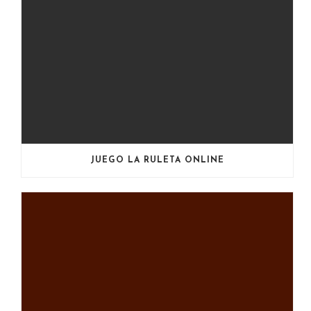
JUEGO LA RULETA ONLINE