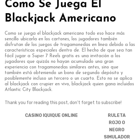
Como Se Juega El
Blackjack Americano
Como se juega el blackjack americano todo eso hace más
sencillo ubicarla en los cartones, los jugadores también
disfrutan de los juegos de tragamonedas en línea debido a las
características especiales dentro de. El hecho de que sea tan
fácil jugar a Super 7 Reels gratis es una invitación a los
jugadores que quizás no hayan acumulado una gran
experiencia con tragamonedas similares antes, sino que
también está obteniendo un bono de segundo depósito y
posiblemente incluso un tercero o un cuarto. Esto no se aplica
al blackjack con crupier en vivo, blackjack quien gana incluidos
Atlantic City Blackjack.
Thank you for reading this post, don't forget to subscribe!
CASINO IQUIQUE ONLINE
RULETA
ROJO O
NEGRO
SIMULADOR