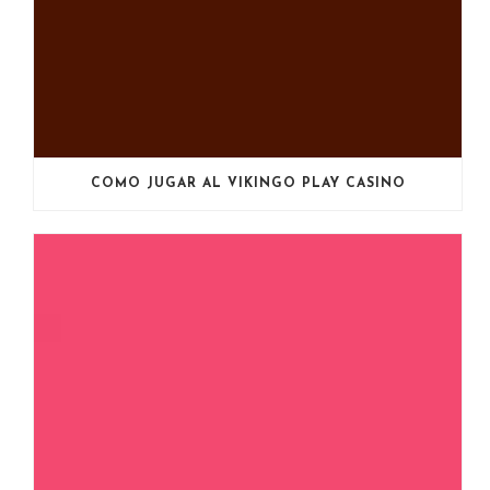
COMO JUGAR AL VIKINGO PLAY CASINO