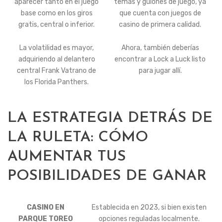
aparecer tanto en el juego
temas y guiones de juego, ya
base como en los giros
que cuenta con juegos de
gratis, central o inferior.
casino de primera calidad.
La volatilidad es mayor,
Ahora, también deberías
adquiriendo al delantero
encontrar a Lock a Luck listo
central Frank Vatrano de
para jugar allí.
los Florida Panthers.
LA ESTRATEGIA DETRÁS DE
LA RULETA: CÓMO
AUMENTAR TUS
POSIBILIDADES DE GANAR
CASINO EN
Establecida en 2023, si bien existen
PARQUE TOREO
opciones reguladas localmente.