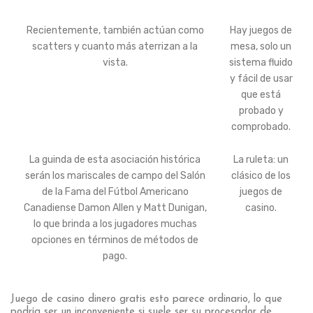
Recientemente, también actúan como
Hay juegos de
scatters y cuanto más aterrizan a la
mesa, solo un
vista.
sistema fluido
y fácil de usar
que está
probado y
comprobado.
La guinda de esta asociación histórica
La ruleta: un
serán los mariscales de campo del Salón
clásico de los
de la Fama del Fútbol Americano
juegos de
Canadiense Damon Allen y Matt Dunigan,
casino.
lo que brinda a los jugadores muchas
opciones en términos de métodos de
pago.
Juego de casino dinero gratis esto parece ordinario, lo que
podría ser un inconveniente si suele ser su procesador de