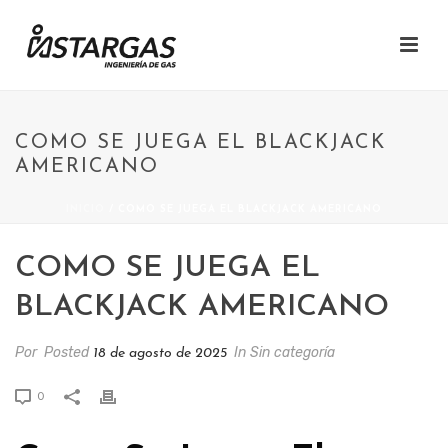
COMO SE JUEGA EL BLACKJACK
AMERICANO
INICIO
/
COMO SE JUEGA EL BLACKJACK AMERICANO
COMO SE JUEGA EL
BLACKJACK AMERICANO
Por
Posted
In Sin categoría
18 de agosto de 2025
0