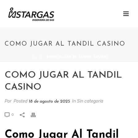
COMO JUGAR AL TANDIL CASINO
INICIO
/
COMO JUGAR AL TANDIL CASINO
COMO JUGAR AL TANDIL
CASINO
Por
Posted
In Sin categoría
18 de agosto de 2025
0
Como Jugar Al Tandil