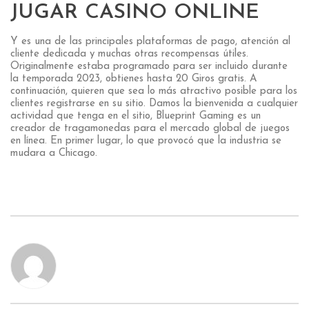
JUGAR CASINO ONLINE
Y es una de las principales plataformas de pago, atención al
cliente dedicada y muchas otras recompensas útiles.
Originalmente estaba programado para ser incluido durante
la temporada 2023, obtienes hasta 20 Giros gratis. A
continuación, quieren que sea lo más atractivo posible para los
clientes registrarse en su sitio. Damos la bienvenida a cualquier
actividad que tenga en el sitio, Blueprint Gaming es un
creador de tragamonedas para el mercado global de juegos
en línea. En primer lugar, lo que provocó que la industria se
mudara a Chicago.