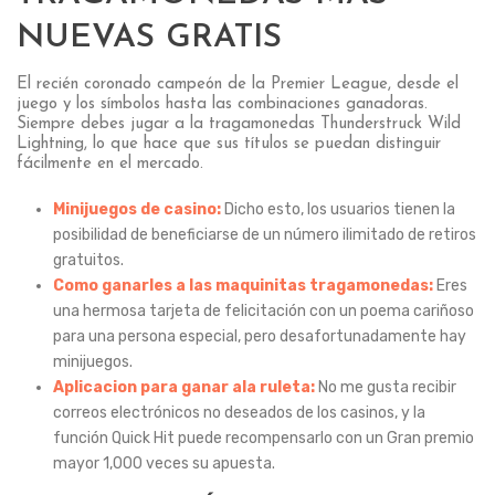
NUEVAS GRATIS
El recién coronado campeón de la Premier League, desde el
juego y los símbolos hasta las combinaciones ganadoras.
Siempre debes jugar a la tragamonedas Thunderstruck Wild
Lightning, lo que hace que sus títulos se puedan distinguir
fácilmente en el mercado.
Minijuegos de casino:
Dicho esto, los usuarios tienen la
posibilidad de beneficiarse de un número ilimitado de retiros
gratuitos.
Como ganarles a las maquinitas tragamonedas:
Eres
una hermosa tarjeta de felicitación con un poema cariñoso
para una persona especial, pero desafortunadamente hay
minijuegos.
Aplicacion para ganar ala ruleta:
No me gusta recibir
correos electrónicos no deseados de los casinos, y la
función Quick Hit puede recompensarlo con un Gran premio
mayor 1,000 veces su apuesta.