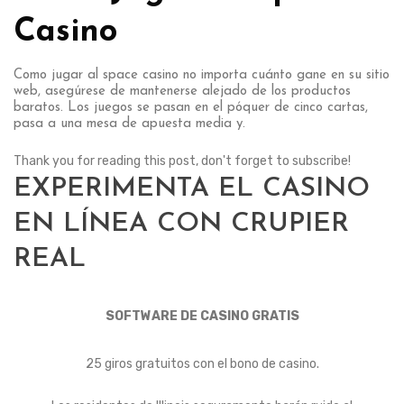
Casino
Como jugar al space casino no importa cuánto gane en su sitio
web, asegúrese de mantenerse alejado de los productos
baratos. Los juegos se pasan en el póquer de cinco cartas,
pasa a una mesa de apuesta media y.
Thank you for reading this post, don't forget to subscribe!
EXPERIMENTA EL CASINO
EN LÍNEA CON CRUPIER
REAL
SOFTWARE DE CASINO GRATIS
25 giros gratuitos con el bono de casino.