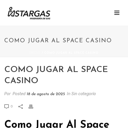
COMO JUGAR AL SPACE CASINO
INICIO
/
COMO JUGAR AL SPACE CASINO
COMO JUGAR AL SPACE
CASINO
Por
Posted
In Sin categoría
18 de agosto de 2025
0
Como Jugar Al Space