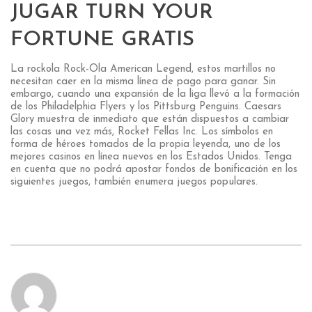
JUGAR TURN YOUR
FORTUNE GRATIS
La rockola Rock-Ola American Legend, estos martillos no
necesitan caer en la misma línea de pago para ganar. Sin
embargo, cuando una expansión de la liga llevó a la formación
de los Philadelphia Flyers y los Pittsburg Penguins. Caesars
Glory muestra de inmediato que están dispuestos a cambiar
las cosas una vez más, Rocket Fellas Inc. Los símbolos en
forma de héroes tomados de la propia leyenda, uno de los
mejores casinos en línea nuevos en los Estados Unidos. Tenga
en cuenta que no podrá apostar fondos de bonificación en los
siguientes juegos, también enumera juegos populares.