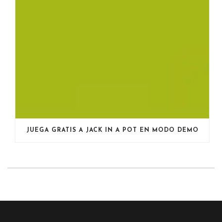
JUEGA GRATIS A JACK IN A POT EN MODO DEMO