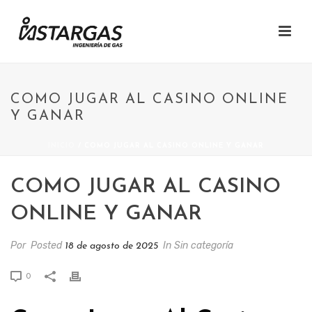
COMO JUGAR AL CASINO ONLINE
Y GANAR
INICIO
/
COMO JUGAR AL CASINO ONLINE Y GANAR
COMO JUGAR AL CASINO
ONLINE Y GANAR
Por
Posted
In Sin categoría
18 de agosto de 2025
0