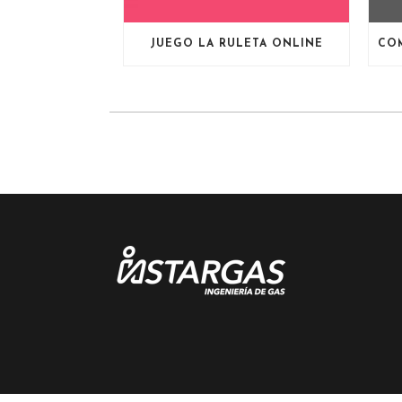
JUEGO LA RULETA ONLINE