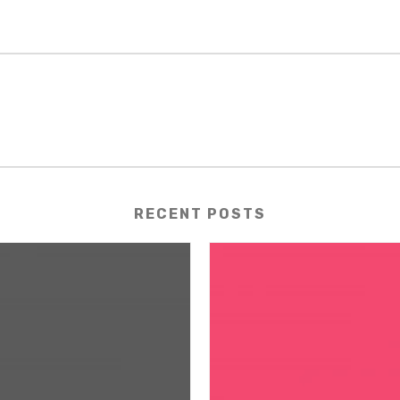
RECENT POSTS