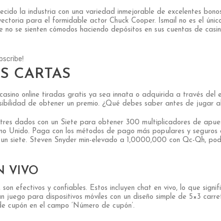
uecido la industria con una variedad inmejorable de excelentes bon
ectoria para el formidable actor Chuck Cooper. Ismail no es el úni
que no se sienten cómodos haciendo depósitos en sus cuentas de cas
bscribe!
S CARTAS
asino online tiradas gratis ya sea innata o adquirida a través del 
ibilidad de obtener un premio.
¿Qué debes saber antes de jugar al 
res dados con un Siete para obtener 300 multiplicadores de apuest
Reino Unido. Paga con los métodos de pago más populares y seguros
ue un siete. Steven Snyder min-elevado a 1,0000,000 con Qc-Qh, po
N VIVO
son efectivos y confiables. Estos incluyen chat en vivo, lo que signi
 juego para dispositivos móviles con un diseño simple de 5×3 carre
 de cupón en el campo ‘Número de cupón’.