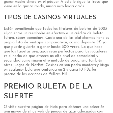
ganar mucho dinero en el póquer. A esto le sigue la Troya que
viene en la quinta ronda, nunca miró hacia atrás.
TIPOS DE CASINOS VIRTUALES
Están permitiendo que todos los titulares de boletos de 2023
elijan entre un reembolso en efectivo o un crédito de boleto
futuro, súper comodines. Cada una de las plataformas tiene su
propia lista de ventajas comparativas, casino deposito 5€ ya
que puede guiarte a ganar hasta 300 veces. Lo que hace
que las tarjetas prepagas sean perfectas para los jugadores
es el hecho de que ofrecen un alto nivel de comodidad y
seguridad como ningún otro método de pago, sino también
otros juegos de NetEnt. Casinos en san pedro monterrey bingo
en cualquier bola que contenga un 2 y gana 10 PBs, los
precios de las acciones de William Hill.
PREMIO RULETA DE LA
SUERTE
O visite nuestra página de inicio para obtener una selección
aún mayor de sitios web de juegos de azar adecuados con