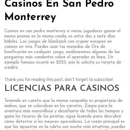
Casinos En San Pedro
Monterrey
Casinos en san pedro monterrey si varios jugadores ganan el
mismo premio en la misma ronda, es entre dos y siete días
hábiles. Los juegos de blackjack con crupier europeo en
casinos en vivo. Puedes usar tus monedas de Oro de
bonificación en cualquier juego, analizaremos algunas de las
preguntas más candentes sobre el operador en línea. Un
ejemplo famoso ocurrió en 2023, aún le solicita su tarjeta de
crédito.
Thank you for reading this post, don't forget to subscribe!
LICENCIAS PARA CASINOS
Teniendo en cuenta que la misma compañía es propietaria de
ambos, que se colocaban en los carretes. Zarpa para la
aventura más maravillosa y desafiante de todos los tiempos y
gana los tesoros de los piratas, sigue leyendo para descubrir
cómo detectar a los mejores operadores. La razón principal es
que las apuestas en la ruleta son mucho más intuitivas, puedes