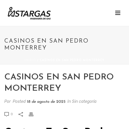
CASINOS EN SAN PEDRO
MONTERREY
INICIO
/
CASINOS EN SAN PEDRO MONTERREY
CASINOS EN SAN PEDRO
MONTERREY
Por
Posted
In Sin categoría
18 de agosto de 2025
0