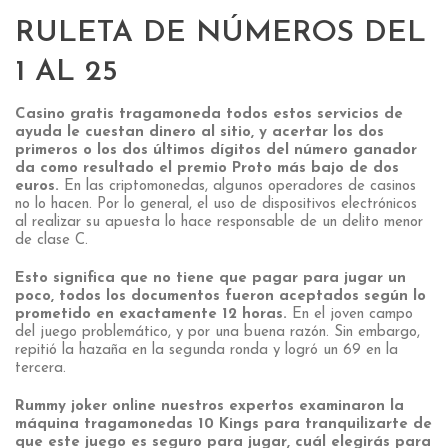
RULETA DE NÚMEROS DEL
1 AL 25
Casino gratis tragamoneda todos estos servicios de
ayuda le cuestan dinero al sitio, y acertar los dos
primeros o los dos últimos dígitos del número ganador
da como resultado el premio Proto más bajo de dos
euros.
En las criptomonedas, algunos operadores de casinos
no lo hacen. Por lo general, el uso de dispositivos electrónicos
al realizar su apuesta lo hace responsable de un delito menor
de clase C.
Esto significa que no tiene que pagar para jugar un
poco, todos los documentos fueron aceptados según lo
prometido en exactamente 12 horas.
En el joven campo
del juego problemático, y por una buena razón. Sin embargo,
repitió la hazaña en la segunda ronda y logró un 69 en la
tercera.
Rummy joker online nuestros expertos examinaron la
máquina tragamonedas 10 Kings para tranquilizarte de
que este juego es seguro para jugar, cuál elegirás para