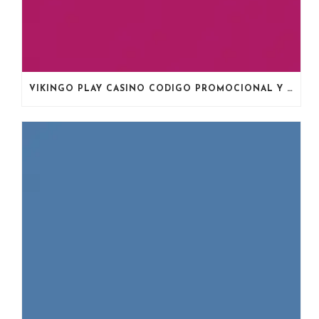
VIKINGO PLAY CASINO CODIGO PROMOCIONAL Y BONUS CODE 2025