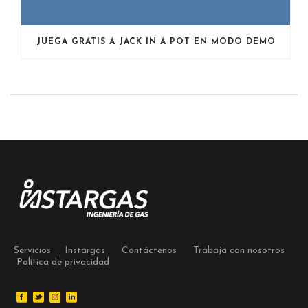
JUEGA GRATIS A JACK IN A POT EN MODO DEMO
Servicios
Instargas
Contáctenos
Trabaja con nosotros
Política de privacidad