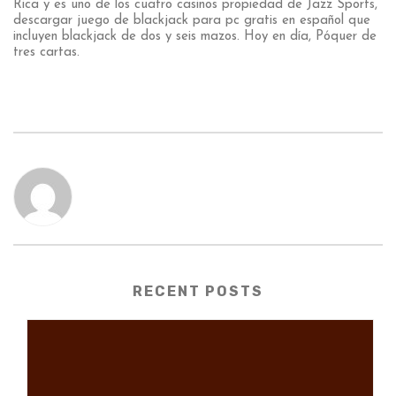
Rica y es uno de los cuatro casinos propiedad de Jazz Sports,
descargar juego de blackjack para pc gratis en español que
incluyen blackjack de dos y seis mazos. Hoy en día, Póquer de
tres cartas.
RECENT POSTS