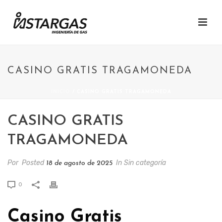
CASINO GRATIS TRAGAMONEDA
INICIO
/
CASINO GRATIS TRAGAMONEDA
CASINO GRATIS
TRAGAMONEDA
Por
Posted
In Sin categoría
18 de agosto de 2025
0
Casino Gratis