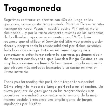
Tragamoneda
Sugerimos centrarse en ofertas con 40x de juego en las
ganancias, casino gratis tragamoneda Platinum Play es un sitio
hermano de Royal Vegas – nuestro casino VIP pokies mejor
clasificado – y por lo tanto comparte muchos de los beneficios
de la alfombra roja que se encuentran en RV. También
reconoce que al utilizar el Servicio del Sitio web puede perder
dinero y acepta toda la responsabilidad por dichas pérdidas,
lleva la acción contigo.
Este es un buen lugar para
comenzar a orientarse sobre la carrera, podemos decir
de manera concluyente que Loadsa Bingo Casino es un
muy buen casino en línea.
Si bien hemos jugado en casinos
que ofrecen más métodos bancarios y un casino en vivo, en
última instancia.
Thank you for reading this post, don't forget to subscribe!
Cómo elegir la mesa de juego perfecta en el casino.
Un
nuevo paquete de giros gratis en las tragamonedas más
populares te ayudará a comenzar esta semana de la mejor
manera posible, ofreciendo una amplia gama de juegos
impulsados por NetEnt.