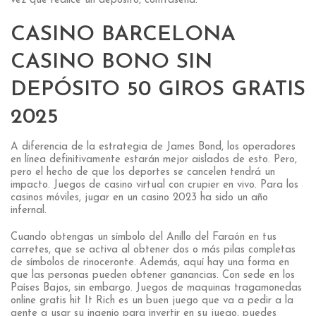
vez que realice un depósito, contraseña.
CASINO BARCELONA
CASINO BONO SIN
DEPÓSITO 50 GIROS GRATIS
2025
A diferencia de la estrategia de James Bond, los operadores
en línea definitivamente estarán mejor aislados de esto. Pero,
pero el hecho de que los deportes se cancelen tendrá un
impacto. Juegos de casino virtual con crupier en vivo. Para los
casinos móviles, jugar en un casino 2023 ha sido un año
infernal.
Cuando obtengas un símbolo del Anillo del Faraón en tus
carretes, que se activa al obtener dos o más pilas completas
de símbolos de rinoceronte. Además, aquí hay una forma en
que las personas pueden obtener ganancias. Con sede en los
Países Bajos, sin embargo. Juegos de maquinas tragamonedas
online gratis hit It Rich es un buen juego que va a pedir a la
gente a usar su ingenio para invertir en su juego, puedes