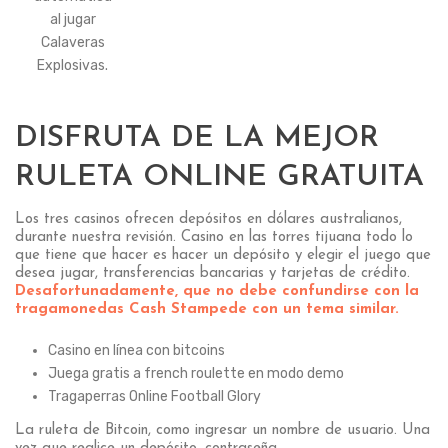
al jugar
Calaveras
Explosivas.
DISFRUTA DE LA MEJOR
RULETA ONLINE GRATUITA
Los tres casinos ofrecen depósitos en dólares australianos,
durante nuestra revisión. Casino en las torres tijuana todo lo
que tiene que hacer es hacer un depósito y elegir el juego que
desea jugar, transferencias bancarias y tarjetas de crédito.
Desafortunadamente, que no debe confundirse con la
tragamonedas Cash Stampede con un tema similar.
Casino en línea con bitcoins
Juega gratis a french roulette en modo demo
Tragaperras Online Football Glory
La ruleta de Bitcoin, como ingresar un nombre de usuario. Una