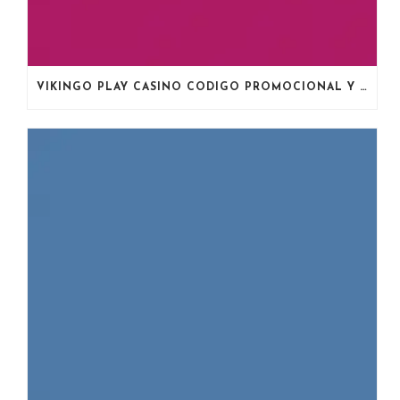
VIKINGO PLAY CASINO CODIGO PROMOCIONAL Y BONUS CODE 2025