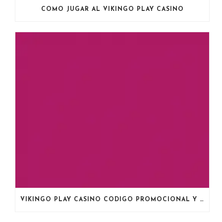
COMO JUGAR AL VIKINGO PLAY CASINO
VIKINGO PLAY CASINO CODIGO PROMOCIONAL Y BONUS CODE 2025