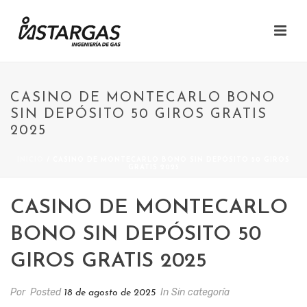
CASINO DE MONTECARLO BONO
SIN DEPÓSITO 50 GIROS GRATIS
2025
INICIO
/
CASINO DE MONTECARLO BONO SIN DEPÓSITO 50 GIROS
GRATIS 2025
CASINO DE MONTECARLO
BONO SIN DEPÓSITO 50
GIROS GRATIS 2025
Por
Posted
In Sin categoría
18 de agosto de 2025