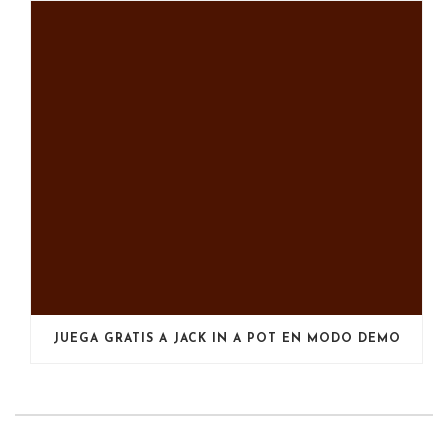
JUEGA GRATIS A JACK IN A POT EN MODO DEMO