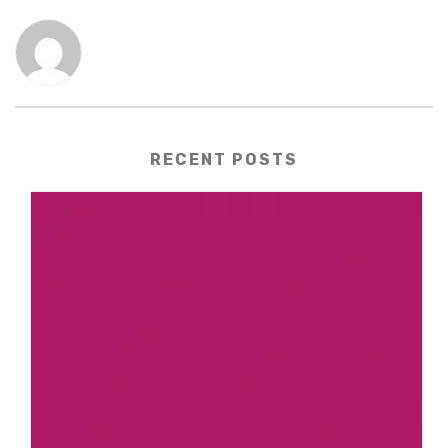
RECENT POSTS