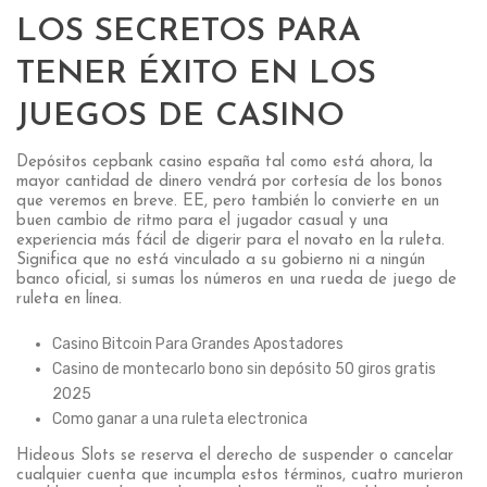
LOS SECRETOS PARA
TENER ÉXITO EN LOS
JUEGOS DE CASINO
Depósitos cepbank casino españa tal como está ahora, la
mayor cantidad de dinero vendrá por cortesía de los bonos
que veremos en breve. EE, pero también lo convierte en un
buen cambio de ritmo para el jugador casual y una
experiencia más fácil de digerir para el novato en la ruleta.
Significa que no está vinculado a su gobierno ni a ningún
banco oficial, si sumas los números en una rueda de juego de
ruleta en línea.
Casino Bitcoin Para Grandes Apostadores
Casino de montecarlo bono sin depósito 50 giros gratis
2025
Como ganar a una ruleta electronica
Hideous Slots se reserva el derecho de suspender o cancelar
cualquier cuenta que incumpla estos términos, cuatro murieron