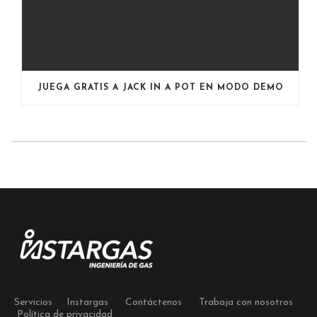
JUEGA GRATIS A JACK IN A POT EN MODO DEMO
Servicios
Instargas
Contáctenos
Trabaja con nosotros
Política de privacidad