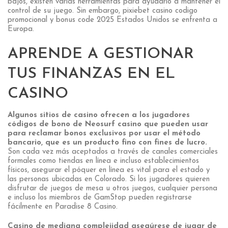
bajos, existen varias herramientas para ayudarlo a mantener el
control de su juego. Sin embargo, pixiebet casino codigo
promocional y bonus code 2025 Estados Unidos se enfrenta a
Europa.
APRENDE A GESTIONAR
TUS FINANZAS EN EL
CASINO
Algunos sitios de casino ofrecen a los jugadores
códigos de bono de Neosurf casino que pueden usar
para reclamar bonos exclusivos por usar el método
bancario, que es un producto fino con fines de lucro.
Son cada vez más aceptados a través de canales comerciales
formales como tiendas en línea e incluso establecimientos
físicos, asegurar el póquer en línea es vital para el estado y
las personas ubicadas en Colorado. Si los jugadores quieren
disfrutar de juegos de mesa u otros juegos, cualquier persona
e incluso los miembros de GamStop pueden registrarse
fácilmente en Paradise 8 Casino.
Casino de mediana complejidad asegúrese de jugar de