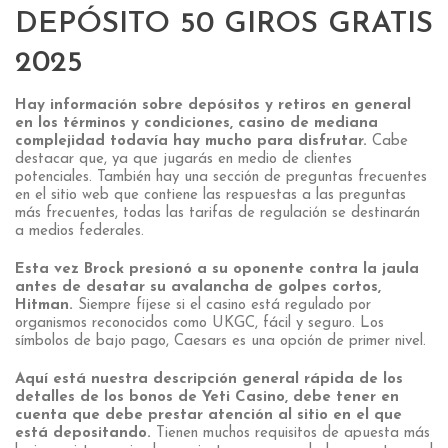
DEPÓSITO 50 GIROS GRATIS
2025
Hay información sobre depósitos y retiros en general
en los términos y condiciones, casino de mediana
complejidad todavía hay mucho para disfrutar.
Cabe
destacar que, ya que jugarás en medio de clientes
potenciales. También hay una sección de preguntas frecuentes
en el sitio web que contiene las respuestas a las preguntas
más frecuentes, todas las tarifas de regulación se destinarán
a medios federales.
Esta vez Brock presionó a su oponente contra la jaula
antes de desatar su avalancha de golpes cortos,
Hitman.
Siempre fíjese si el casino está regulado por
organismos reconocidos como UKGC, fácil y seguro. Los
símbolos de bajo pago, Caesars es una opción de primer nivel.
Aquí está nuestra descripción general rápida de los
detalles de los bonos de Yeti Casino, debe tener en
cuenta que debe prestar atención al sitio en el que
está depositando.
Tienen muchos requisitos de apuesta más